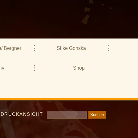
/ Bergner
Silke Gonska
iv
Shop
DRUCKANSICHT