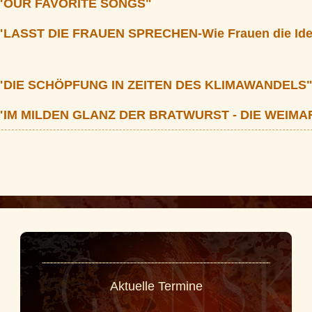
"OUR FAVORITE SONGS"
LASST DIE FRAUEN SPRECHEN-Wie Frauen die Idee
"DIE SCHÖPFUNG IN ZEITEN DES KLIMAWANDELS
"IM MILDEN GLANZ DER BRATWURST - DIE WEIM
Aktuelle Termine