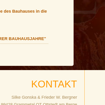
 des Bauhauses in die
"
ARER BAUHAUSJAHRE"
KONTAKT
Silke Gonska & Frieder W. Bergner
99428 Grammetal OT Ottstedt am Berge