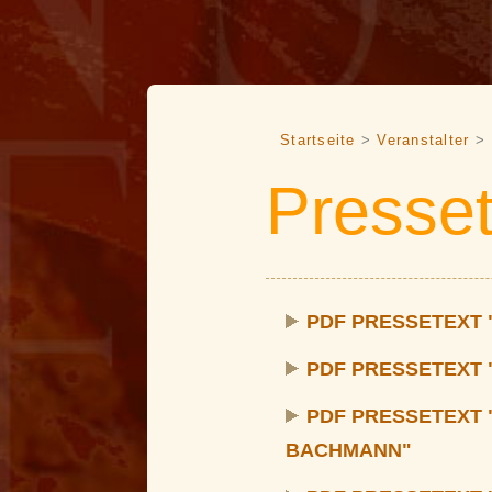
Startseite
>
Veranstalter
> 
Presse
PDF PRESSETEXT "
PDF PRESSETEXT 
PDF PRESSETEXT 
BACHMANN"