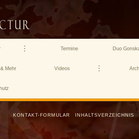
r
Termine
Duo Gonska
 & Mehr
Videos
Arch
hutz
KONTAKT-FORMULAR
INHALTSVERZEICHNIS