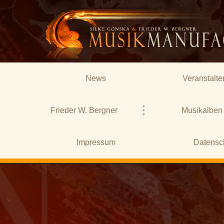
News
Veranstalte
Frieder W. Bergner
Musikalben
Impressum
Datensc