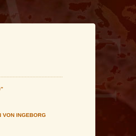
e"
N VON INGEBORG