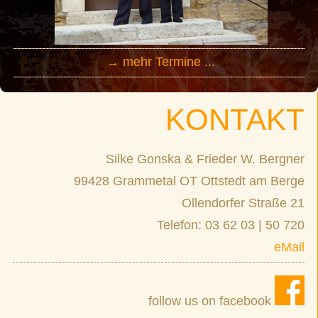
→ mehr Termine ...
KONTAKT
Silke Gonska & Frieder W. Bergner
99428 Grammetal OT Ottstedt am Berge
Ollendorfer Straße 21
Telefon: 03 62 03 | 50 720
eMail
follow us on facebook