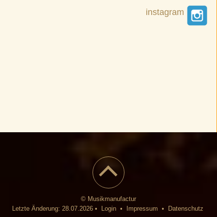
instagram
© Musikmanufactur
Letzte Änderung: 28.07.2026 •
Login
•
Impressum
•
Datenschutz