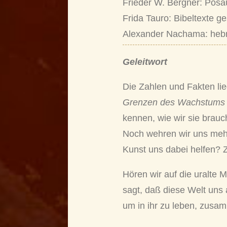
Frieder W. Bergner: Posa
Frida Tauro: Bibeltexte g
Alexander Nachama: hebräi
Geleitwort
Die Zahlen und Fakten li
Grenzen des Wachstum
kennen, wie wir sie brauc
Noch wehren wir uns mehr
Kunst uns dabei helfen? 
Hören wir auf die uralte
sagt, daß diese Welt uns
um in ihr zu leben, zusamm