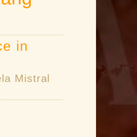
e in
la Mistral