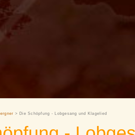
ergner
> Die Schöpfung - Lobgesang und Klagelied
höpfung - Lobge