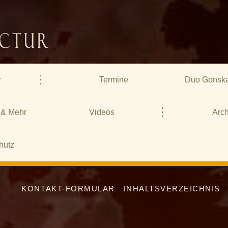
r
Termine
Duo Gonska
 & Mehr
Videos
Arch
hutz
KONTAKT-FORMULAR
INHALTSVERZEICHNIS