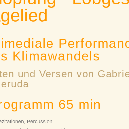
gelied
timediale Performanc
es Klimawandels
xten und Versen von Gabrie
Neruda
rogramm 65 min
zitationen, Percussion