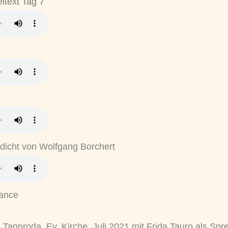
ltext Tag 7
dicht von Wolfgang Borchert
mance
 Tannroda, Ev. Kirche, Juli 2021 mit Frida Tauro als Sp