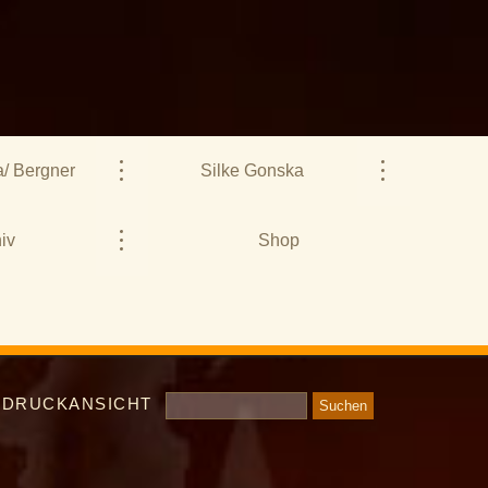
/ Bergner
Silke Gonska
iv
Shop
DRUCKANSICHT