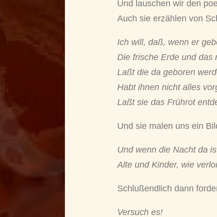
Und lauschen wir den poe
Auch sie erzählen von S
Ich will, daß, wenn er ge
Die frische Erde und das
Laßt die da geboren werd
Habt ihnen nicht alles vor
Laßt sie das Frührot en
Und sie malen uns ein Bi
Und wenn die Nacht da ist
Alte und Kinder, wie verl
Schlußendlich dann forder
Versuch es!