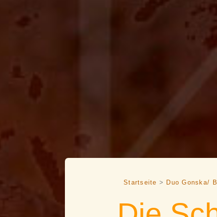
Startseite
>
Duo Gonska/ B
Die Sc