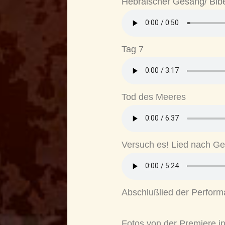
Hebräischer Gesang/ Bibe
Tag 7
Tod des Meeres
Versuch es! Lied nach Ge
Abschlußlied der Perfor
Fotos von der Premiere in