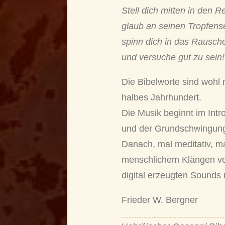
Stell dich mitten in den R
glaub an seinen Tropfen
spinn dich in das Rausch
und versuche gut zu sein!
Die Bibelworte sind wohl 
halbes Jahrhundert.
Die Musik beginnt im Intr
und der Grundschwingung
Danach, mal meditativ, ma
menschlichem Klängen v
digital erzeugten Sounds
Frieder W. Bergner