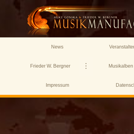
News
Veranstalte
Frieder W. Bergner
Musikalben
Impressum
Datensc