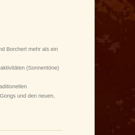
nd Borchert mehr als ein
naktivitäten (Sonnentöne)
aditionellen
 Gongs und den neuen,