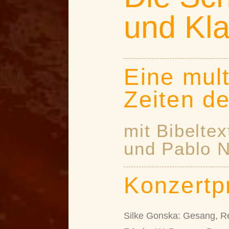
und Kla
Eine mul
Zeiten d
mit Bibelte
und Pablo 
Konzertp
Silke Gonska: Gesang, Re