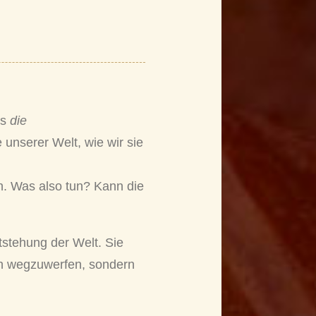
ns
die
unserer Welt, wie wir sie
n. Was also tun? Kann die
stehung der Welt. Sie
ach wegzuwerfen, sondern