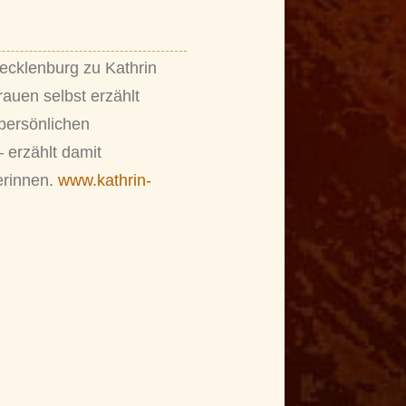
ecklenburg zu Kathrin
auen selbst erzählt
 persönlichen
 erzählt damit
erinnen.
www.kathrin-