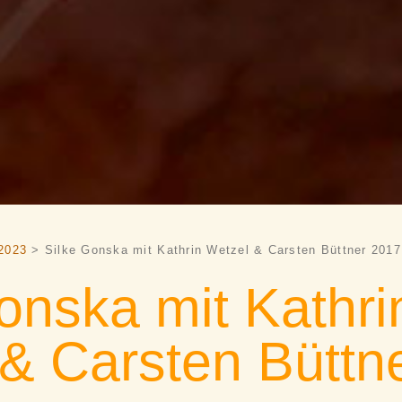
2023
> Silke Gonska mit Kathrin Wetzel & Carsten Büttner 2017
onska mit Kathri
& Carsten Büttn