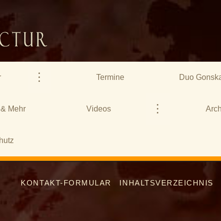
r
Termine
Duo Gonska
 & Mehr
Videos
Arch
hutz
KONTAKT-FORMULAR
INHALTSVERZEICHNIS