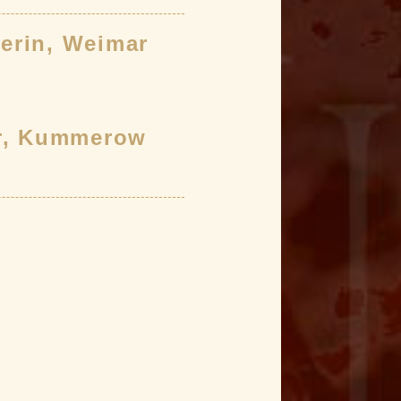
erin, Weimar
Kummerow