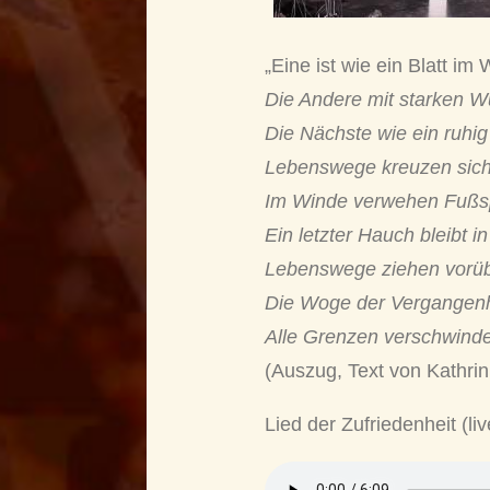
„Eine ist wie ein Blatt im 
Die Andere mit starken W
Die Nächste wie ein ruhig
Lebenswege kreuzen sich,
Im Winde verwehen Fußspu
Ein letzter Hauch bleibt in
Lebenswege ziehen vorübe
Die Woge der Vergangenhei
Alle Grenzen verschwinde
(Auszug, Text von Kathrin
Lied der Zufriedenheit (l