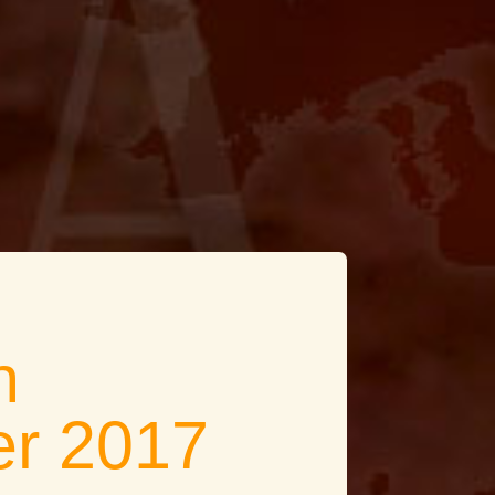
n
er 2017