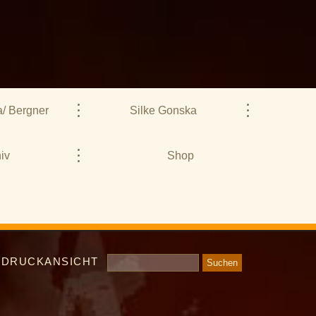
/ Bergner
Silke Gonska
iv
Shop
DRUCKANSICHT