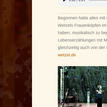
Begonnen hatte alles mit
Wetzels Frauenköpfen im 
haben, musikalisch zu beg
Lebenserzählungen mit Mu
gleichzeitig auch von de
wetzel.de