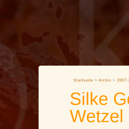
Startseite
>
Archiv
>
2007-
Silke G
Wetzel 