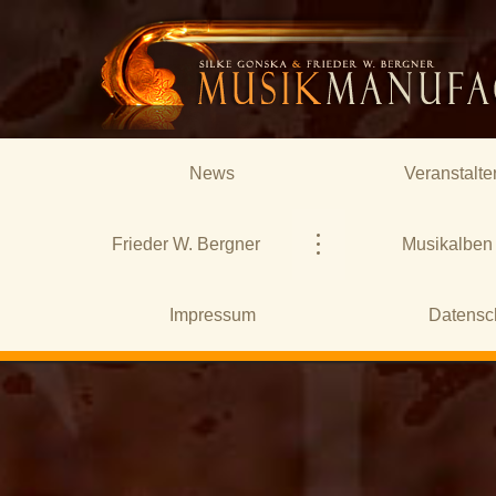
News
Veranstalte
Frieder W. Bergner
Musikalben
Impressum
Datensc