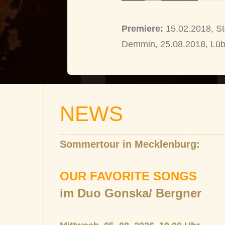
Premiere:
15.02.2018, St
Demmin, 25.08.2018, Lüb
NEWS
Sommertour in Mecklenburg:
OUR FAVORITE SONGS
im Duo Gonska/ Bergner