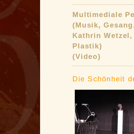
Multimediale P
(Musik, Gesang.
Kathrin Wetzel,
Plastik) 
(Video)
Die Schönheit d