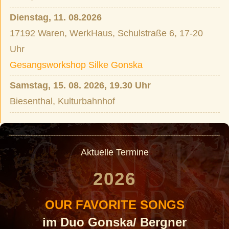
Dienstag, 11. 08.2026
17192 Waren, WerkHaus, Schulstraße 6, 17-20
Uhr
Gesangsworkshop Silke Gonska
Samstag, 15. 08. 2026, 19.30 Uhr
Biesenthal, Kulturbahnhof
Aktuelle Termine
2026
OUR FAVORITE SONGS
im Duo Gonska/ Bergner