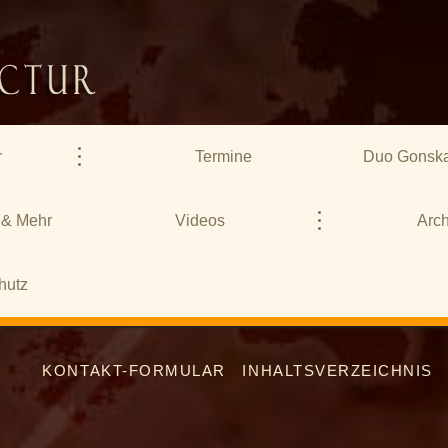
r
Termine
Duo Gonska
 & Mehr
Videos
Arch
hutz
KONTAKT-FORMULAR
INHALTSVERZEICHNIS