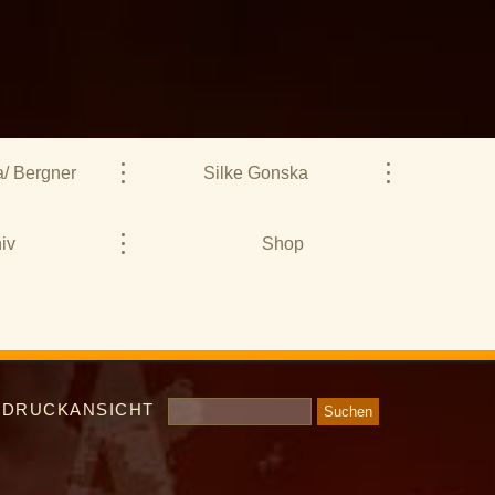
/ Bergner
Silke Gonska
iv
Shop
DRUCKANSICHT