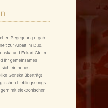
en
ischen Begegnung ergab
eit zur Arbeit im Duo.
Gonska und Eckart Gleim
ld ihr gemeinsames
 sich ein neues
Silke Gonska überträgt
nglischen Lieblingssongs
 gern mit elektronischen