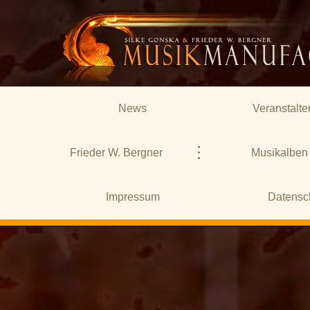
News
Veranstalte
Frieder W. Bergner
Musikalben
Impressum
Datensc