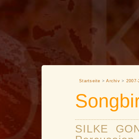
Startseite
>
Archiv
>
2007-
Songbi
SILKE GON