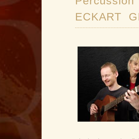
Percussion
ECKART GL