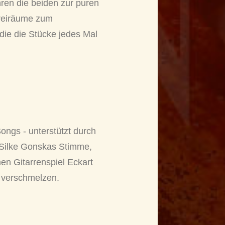
ren die beiden zur puren
Freiräume zum
die die Stücke jedes Mal
ngs - unterstützt durch
. Silke Gonskas Stimme,
en Gitarrenspiel Eckart
 verschmelzen.