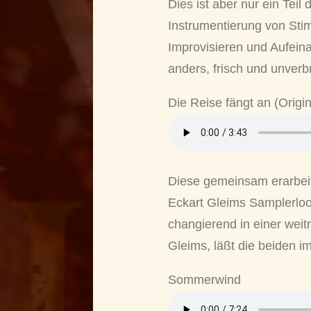
Dies ist aber nur ein Te
Instrumentierung von Sti
Improvisieren und Aufein
anders, frisch und unverb
Die Reise fängt an (Origi
Diese gemeinsam erarbeit
Eckart Gleims Samplerloop
changierend in einer weit
Gleims, läßt die beiden 
Sommerwind